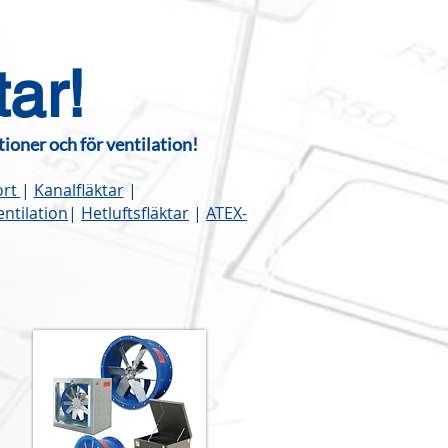
tar!
tioner och för ventilation!
ort
|
Kanalfläktar
|
ntilation
|
Hetluftsfläktar
|
ATEX-