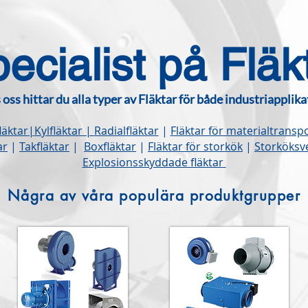
ecialist på Fläk
 oss hittar du alla typer av Fläktar för både industriapplika
läktar
|
Kylfläktar |
Radialfläktar
|
Fläktar för materialtransp
ar
|
Takfläktar
|
B
oxfläktar
|
Fläktar f
ör storkök
|
Storköksve
Explosionsskyddade fläktar
Några av våra populära produktgrupper