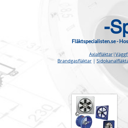
-Sp
Fläktspecialisten.se - Hos
Axialfläktar
|
Väggf
Brandgasfläktar
|
Sidokanalfläkt