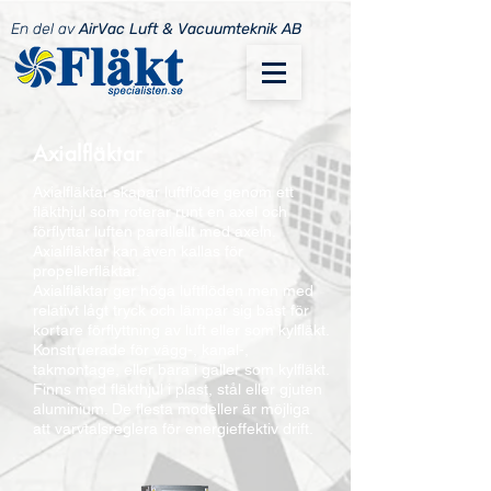
En del av
AirVac Luft & Vacuumteknik AB
Axialfläktar
Axialfläktar skapar luftflöde genom ett
fläkthjul som roterar runt en axel och
förflyttar luften parallellt med axeln.
Axialfläktar kan även kallas för
propellerfläktar.
Axialfläktar ger höga luftflöden men med
relativt lågt tryck och lämpar sig bäst för
kortare förflyttning av luft eller som kylfläkt.
Konstruerade för vägg-, kanal-,
takmontage, eller bara i galler som kylfläkt.
Finns med fläkthjul i plast, stål eller gjuten
aluminium. De flesta modeller är möjliga
att varvtalsreglera för energieffektiv drift.